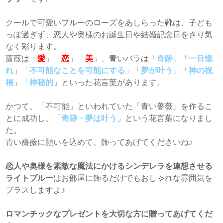
クールで可愛いブルーのローズをあしらった靴は、子ども
っぽ過ぎず、恋人や奥様のお誕生日や結婚記念日をさり気
なく彩ります。
薔薇は「
愛
」「
恋
」「
美
」、青いバラは「
奇跡
」「
一目惚
れ
」「
不可能なことを可能にする
」「
夢が叶う
」「
神の祝
福
」「
神秘的
」といった花言葉があります。
かつて、「不可能」といわれていた「青い薔薇」を作るこ
とに成功し、「
奇跡・夢は叶う
」という花言葉になりまし
た。
青い薔薇に願いを込めて、飾ってあげてくださいね♪
恋人や奥様を素敵な魔法にかけるシンデレラを連想させる
ライトブルー
はお部屋に飾るだけでもおしゃれな雰囲気を
プラスしますよ♪
ロマンチックなプレゼントを大切な方に贈ってあげてくだ