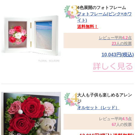
4色展開のフォトフレーム
フォトフレーム(ピンク×ホワ
イト)
送料無料！
レビュー平均
4.2
点
23
人の投票
10,043円(税込)
大人も子供も楽しめるアレン
ジ
オルセット（レッド）
レビュー平均
4.5
点
67
人の投票