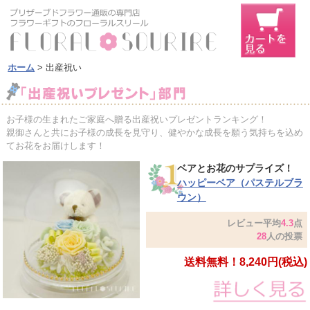
ホーム
> 出産祝い
お子様の生まれたご家庭へ贈る出産祝いプレゼントランキング！
親御さんと共にお子様の成長を見守り、健やかな成長を願う気持ちを込め
てお花をお届けします！
ベアとお花のサプライズ！
ハッピーベア（パステルブラ
ウン）
レビュー平均
4.3
点
28
人の投票
送料無料！8,240円(税込)