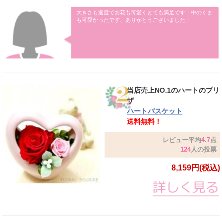
大きさも適度でお花も可愛くとても満足です！中のくま
も可愛かったです、ありがとうございました！
当店売上NO.1のハートのプリ
ザ
ハートバスケット
送料無料！
レビュー平均
4.7
点
124
人の投票
8,159円(税込)