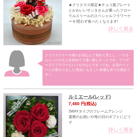
★クリスマス限定★チョコ風プレート
とかわいいサンタさんが乗ったフロー
ラルスリールのスペシャルフラワーケ
ーキ!思わず食べたくなります!
クリスマスケーキ風のお花なんて初めて見たし、バラを
もらったのも人生初めてで凄い嬉しかったです。プリザ
ーブドフラワーというものなんですってね。お花のイメ
ージが変わりました!色合いもすごい綺麗な赤で大満足で
す♡
ルミエール(レッド)
7,480
円(税込)
3WAYタイプのフレームアレンジ
還暦のお祝いや母の日のギフトにどう
ぞ