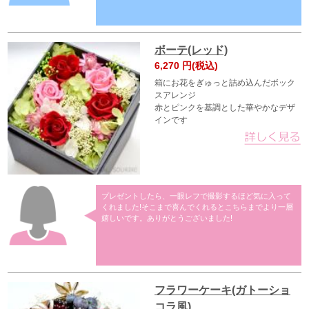
ボーテ(レッド)
6,270
円(税込)
箱にお花をぎゅっと詰め込んだボック
スアレンジ
赤とピンクを基調とした華やかなデザ
インです
プレゼントしたら、一眼レフで撮影するほど気に入って
くれました!そこまで喜んでくれるとこちらまでより一層
嬉しいです。ありがとうございました!
フラワーケーキ(ガトーショ
コラ風)