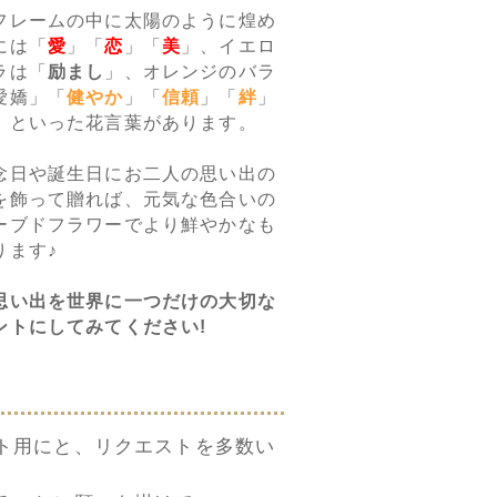
フレームの中に太陽のように煌め
には「
愛
」「
恋
」「
美
」、イエロ
ラは「
励まし
」、オレンジのバラ
愛嬌」「
健やか
」「
信頼
」「
絆
」
」といった花言葉があります。
念日や誕生日にお二人の思い出の
を飾って贈れば、元気な色合いの
ーブドフラワーでより鮮やかなも
ります♪
思い出を世界に一つだけの大切な
ントにしてみてください!
ト用にと、リクエストを多数い