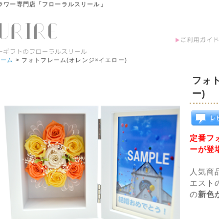
ラワー専門店「フローラルスリール」
ホーム
> フォトフレーム(オレンジ×イエロー)
フォ
ー)
定番フ
ーが登場
人気商
エスト
の
新色