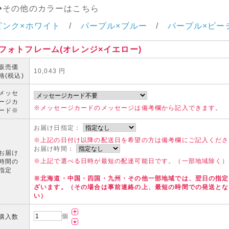
◆その他のカラーはこちら
ピンク×ホワイト
/
パープル×ブルー
/
パープル×ピー
フォトフレーム(オレンジ×イエロー)
販売価
10,043 円
格(税込)
メッセ
ージカ
※メッセージカードのメッセージは備考欄から記入できます。
ード
※
お届け日指定：
※上記の日付け以降の配送日を希望の方は備考欄にご記入くだ
お届け時間：
お届け
※上記で選べる日時が最短の配達可能日です。（一部地域除く
時間の
指定
※北海道・中国・四国・九州・その他一部地域では、翌日の指定
ざいます。（その場合は事前連絡の上、最短の時間での発送とな
い）
個
購入数