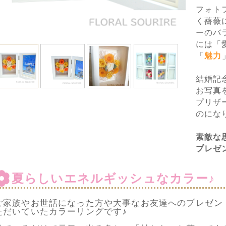
フォト
く薔薇
ーのバ
には「
「
魅力
結婚記
お写真
プリザ
のにな
素敵な
プレゼ
夏らしいエネルギッシュなカラー♪
ご家族やお世話になった方や大事なお友達へのプレゼン
ただいていたカラーリングです♪