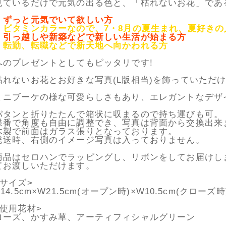
見ているだけで元気の出る色と、「枯れないお花」であ
・ずっと元気でいて欲しい方
・ビタミンカラーなので、7・8月の夏生まれ、夏好きの
・引っ越しや新築などで新しい生活が始まる方
・転勤、転職などで新天地へ向かわれる方
へのプレゼントとしてもピッタリです!
枯れないお花とお好きな写真(L版相当)を飾っていただ
ミニブーケの様な可愛らしさもあり、エレガントなデザ
パタンと折りたたんで箱状に収まるので持ち運びも可。
蝶番で角度も自由に調整でき、写真は背面から交換出来
木製で前面はガラス張りとなっております。
発送時、右側のイメージ写真は入っておりません。
商品はセロハンでラッピングし、リボンをしてお届けし
てお渡しいただけます。
<サイズ>
H14.5cm×W21.5cm(オープン時)×W10.5cm(クローズ時)
<使用花材>
ローズ、かすみ草、アーティフィシャルグリーン